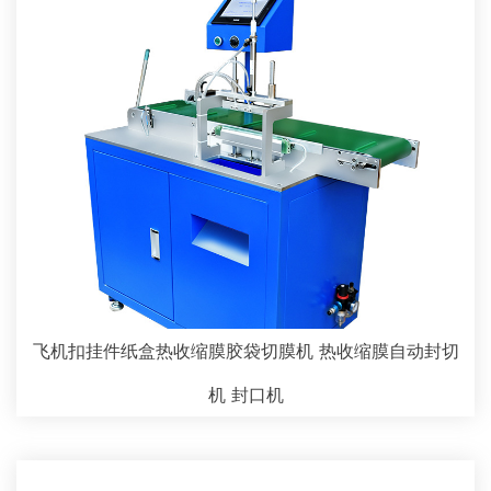
飞机扣挂件纸盒热收缩膜胶袋切膜机 热收缩膜自动封切
机 封口机