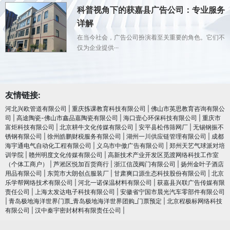
科普视角下的获嘉县广告公司：专业服务
详解
在当今社会，广告公司扮演着至关重要的角色。它们不
仅为企业提供···
友情链接:
河北兴欧管道有限公司
|
重庆拣课教育科技有限公司
|
佛山市英思教育咨询有限公
司
|
高途陶瓷-佛山市鑫品嘉陶瓷有限公司
|
海口壹心环保科技有限公司
|
重庆市
富炬科技有限公司
|
北京耕牛文化传媒有限公司
|
安平县松伟筛网厂
|
无锡钢振不
锈钢有限公司
|
徐州皓鹏财税服务有限公司
|
湖州一川供应链管理有限公司
|
成都
海宇通电气自动化工程有限公司
|
义乌市中傲广告有限公司
|
郑州天艺气球派对培
训学院
|
赣州明度文化传媒有限公司
|
高新技术产业开发区觅渡网络科技工作室
（个体工商户）
|
芦淞区悦加百货商行
|
浙江信茂阀门有限公司
|
扬州金叶子酒店
用品有限公司
|
东莞市大朗创点服装厂
|
甘肃爽口源生态科技股份有限公司
|
北京
乐学帮网络技术有限公司
|
河北一诺保温材料有限公司
|
获嘉县兴联广告传媒有限
责任公司
|
上海太发达电子科技有限公司
|
安徽省宁国市晨光汽车零部件有限公司
|
青岛极地海洋世界门票_青岛极地海洋世界团购_门票预定
|
北京程极标网络科技
有限公司
|
汉中秦宇密封材料有限责任公司
|