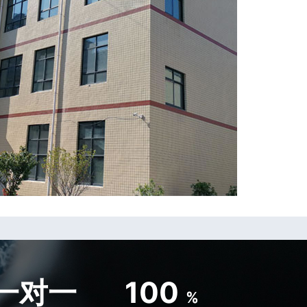
一对一
100
%